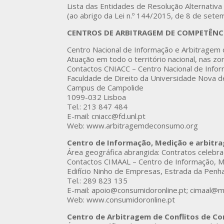
Lista das Entidades de Resolução Alternativa
(ao abrigo da Lei n.º 144/2015, de 8 de sete
CENTROS DE ARBITRAGEM DE COMPETÊNC
Centro Nacional de Informação e Arbitragem
Atuação em todo o território nacional, nas z
Contactos CNIACC – Centro Nacional de Info
Faculdade de Direito da Universidade Nova d
Campus de Campolide
1099-032 Lisboa
Tel.: 213 847 484
E-mail: cniacc@fd.unl.pt
Web: www.arbitragemdeconsumo.org
Centro de Informação, Medição e arbitr
Área geográfica abrangida: Contratos celebra
Contactos CIMAAL – Centro de Informação, M
Edifício Ninho de Empresas, Estrada da Penh
Tel.: 289 823 135
E-mail: apoio@consumidoronline.pt; cimaal@ma
Web: www.consumidoronline.pt
Centro de Arbitragem de Conflitos de C