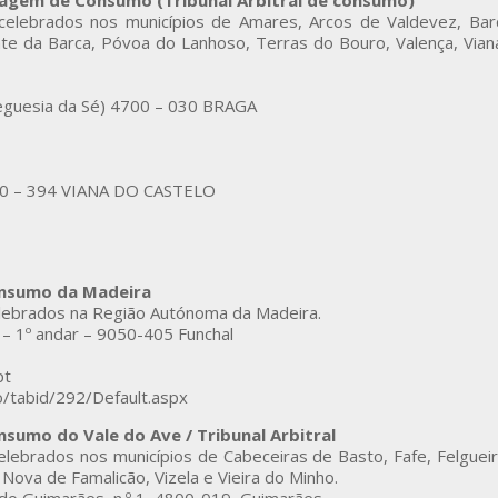
ragem de Consumo (Tribunal Arbitral de consumo)
 celebrados nos municípios de Amares, Arcos de Valdevez, Bar
 da Barca, Póvoa do Lanhoso, Terras do Bouro, Valença, Viana 
reguesia da Sé) 4700 – 030 BRAGA
 4900 – 394 VIANA DO CASTELO
onsumo da Madeira
elebrados na Região Autónoma da Madeira.
7 – 1º andar – 9050-405 Funchal
pt
/tabid/292/Default.aspx
sumo do Vale do Ave / Tribunal Arbitral
celebrados nos municípios de Cabeceiras de Basto, Fafe, Felgue
a Nova de Famalicão, Vizela e Vieira do Minho.