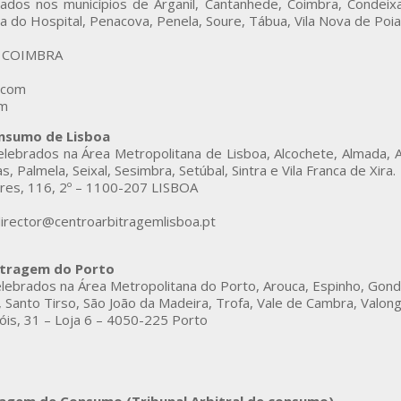
ados nos municípios de Arganil, Cantanhede, Coimbra, Condeixa
 do Hospital, Penacova, Penela, Soure, Tábua, Vila Nova de Poia
72 COIMBRA
.com
om
onsumo de Lisboa
elebrados na Área Metropolitana de Lisboa, Alcochete, Almada, A
, Palmela, Seixal, Sesimbra, Setúbal, Sintra e Vila Franca de Xira.
res, 116, 2º – 1100-207 LISBOA
 director@centroarbitragemlisboa.pt
itragem do Porto
elebrados na Área Metropolitana do Porto, Arouca, Espinho, Gond
 Santo Tirso, São João da Madeira, Trofa, Vale de Cambra, Valong
is, 31 – Loja 6 – 4050-225 Porto