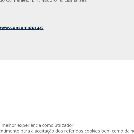
edo Guimarães, n.º 1, 4800-019, Guimarães
www.consumidor.pt
 a melhor experiência como utilizador.
entimento para a aceitação dos referidos cookies bem como da no