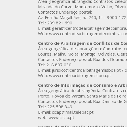
Área geográfica abrangida: Contratos celebr
Miranda do Corvo, Montemor-o-Velho, Oliveira
Contactos Endereço postal:
Av. Fernão Magalhães, n.º 240, 1º – 3000-1
Tel.: 239 821 690
E-mail: geral@centrodearbitragemdecoimbra
Web: www.centrodearbitragemdecoimbra.c
Centro de Arbitragem de Conflitos de C
Área geográfica de abrangência: Contratos c
Loures, Mafra, Moita, Montijo, Odivelas, Oeiras
Contactos Endereço postal: Rua dos Dourado
Tel: 218 807 030
E-mail: juridico@centroarbitragemlisboa.pt /
Web: www.centroarbitragemlisboa.pt
Centro de Informação de Consumo e Arb
Área geográfica de abrangência: Contratos c
Porto, Póvoa de Varzim, Santa Maria da Feira,
Contactos Endereço postal: Rua Damião de Gó
Tel.: 225 508 349
E-mail: cicap@mail.telepac.pt
web: www.cicap.pt