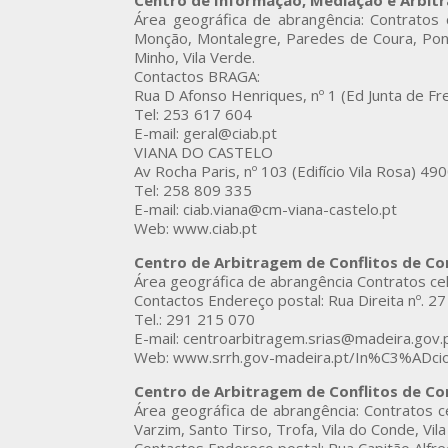
Centro de Informação, Mediação e Arbit
Área geográfica de abrangência: Contratos
Monção, Montalegre, Paredes de Coura, Ponte
Minho, Vila Verde.
Contactos BRAGA:
Rua D Afonso Henriques, nº 1 (Ed Junta de F
Tel: 253 617 604
E-mail: geral@ciab.pt
VIANA DO CASTELO
Av Rocha Paris, nº 103 (Edifício Vila Rosa)
Tel: 258 809 335
E-mail: ciab.viana@cm-viana-castelo.pt
Web: www.ciab.pt
Centro de Arbitragem de Conflitos de C
Área geográfica de abrangência Contratos c
Contactos Endereço postal: Rua Direita nº. 2
Tel.: 291 215 070
E-mail: centroarbitragem.srias@madeira.gov.
Web: www.srrh.gov-madeira.pt/In%C3%ADcio
Centro de Arbitragem de Conflitos de Con
Área geográfica de abrangência: Contratos 
Varzim, Santo Tirso, Trofa, Vila do Conde, Vil