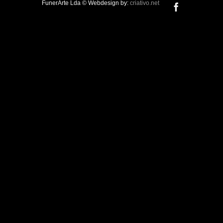
FunerArte Lda © Webdesign by:
criativo.net